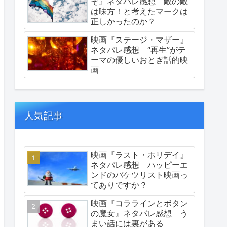
そ』ネタバレ感想 敵の敵
は味方！と考えたマークは
正しかったのか？
映画『ステージ・マザー』
ネタバレ感想 “再生”がテ
ーマの優しいおとぎ話的映
画
人気記事
映画『ラスト・ホリデイ』
ネタバレ感想 ハッピーエ
ンドのバケツリスト映画っ
てありですか？
映画『コララインとボタン
の魔女』ネタバレ感想 う
まい話には裏がある