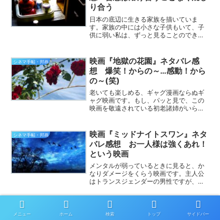
り合う
日本の底辺に生きる家族を描いていま
す。家族の中には小さな子供もいて、子
供に弱い私は、ずっと見ることのできな
い映画でした。でも、悲惨さと同じくら
い愛のある映画でしたから、泣くことな
く鑑賞できました。さすが、あちこちで
映画『地獄の花園』ネタバレ感
シネマ手帖・邦画
絶賛されただけのことはあり...
想 爆笑！からの～…感動！から
の～(笑)
老いても楽しめる、ギャグ漫画ならぬギ
ャグ映画です。もし、パッと見で、この
映画を敬遠されている初老諸姉がいらっ
しゃったら、もったいない話です。とい
うわけで、映画『地獄の花園』の感想を
語ってみたいと思います。この映画、脚
映画『ミッドナイトスワン』ネタ
シネマ手帖・邦画
本は芸人のバカリズムさん...
バレ感想 お一人様は強くあれ！
という映画
メンタルが弱っているときに見ると、か
なりダメージをくらう映画です。主人公
はトランスジェンダーの男性ですが、彼
女の苦しみはお一人様すべての苦しみで
す。とは言い過ぎかもしれませんが、少
なくとも私は、彼女と同じように泣いた
ことがあるなぁ。というわ...
メニュー
ホーム
検索
トップ
サイドバー