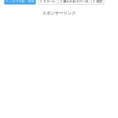
シネマ手帖・邦画
ネタバレ
嫌われ松子の一生
感想
スポンサーリンク