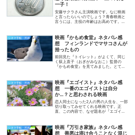
一子！
安藤サクラさん主演映画です。なに映画
と言ったらいいのでしょう？青春映画と
言うには、主役の年齢はお高めです。ボ
クシング映画と言ったら、ボクシングが
メインになってしまうから、ちょっと違
う。でも、いい映画です。これはハッキ
映画『かもめ食堂』ネタバレ感
シネマ手帖・邦画
リ言える。というわけで、...
想 フィンランドでマサコさんが
拾ったもの
前回見た『トイレット』がよくて、同じ
く荻上直子（おぎがみなおこ）監督の
『かもめ食堂』を見てみました。とても
良い映画でした。しかも前回に続き、も
たいまさこさんがとても良かったです。
それはたぶん、もたいさん演じるマサコ
映画『エゴイスト』ネタバレ感
シネマ手帖・邦画
さんと年が近くなった（とい...
想 一番のエゴイストは自分
か…？と思わされる映画
恋人同士になった2人の男の人生を、一部
切り取ってみせてくれる映画です。正
直、この内容で、なぜ題名が『エゴイス
ト』なのか分かりませんでした。ほんと
鈍くて、すみません。というわけで、鈍
感な私が映画『エゴイスト』の感想を語
映画『万引き家族』ネタバレ感
シネマ手帖・邦画
ってみたいと思います。た...
想 善悪は溶け合うことなく混じ