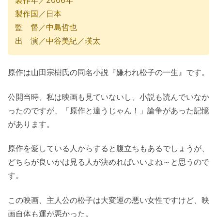
製作年／2006年
製作国／日本
監 督／中島哲也
出 演／中谷美紀／瑛太
原作は山田宗樹氏の同名小説『嫌われ松子の一生』です。
公開当時、私は映画も見ていないし、小説も読んでいなか
ったのですが、「原作と違うじゃん！」論争があった記憶
があります。
原作を愛している人からすると腹立ちもあるでしょうが、
どちらが良いかは見る人が決めればいいよね～と思うので
す。
この映画、主人公の松子は大変運の悪い女性ですけど、映
画自体も運が悪かった。