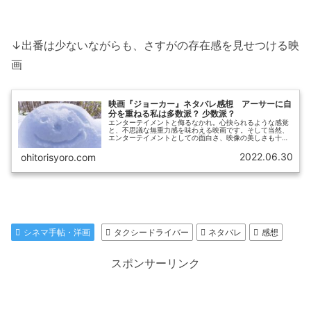
↓出番は少ないながらも、さすがの存在感を見せつける映
画
映画『ジョーカー』ネタバレ感想 アーサーに自
分を重ねる私は多数派？ 少数派？
エンターテイメントと侮るなかれ。心抉られるような感覚
と、不思議な無重力感を味わえる映画です。そして当然、
エンターテイメントとしての面白さ、映像の美しさも十分
です。「私、バットマンを見たことがないからな～」とい
う方も大丈夫。バットマンを知らな...
2022.06.30
ohitorisyoro.com
シネマ手帖・洋画
タクシードライバー
ネタバレ
感想
スポンサーリンク