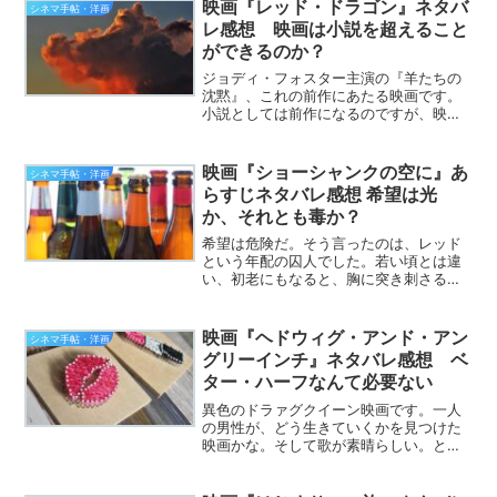
ト・ギャロの世界を堪能いたしましょ
映画『レッド・ドラゴン』ネタバ
シネマ手帖・洋画
う。ネタバレを含みますの...
レ感想 映画は小説を超えること
ができるのか？
ジョディ・フォスター主演の『羊たちの
沈黙』、これの前作にあたる映画です。
小説としては前作になるのですが、映画
は『羊たちの沈黙』より後に作られまし
た。今回、この『レッド・ドラゴン』を
見ていて、ずっと思っていたのです。小
映画『ショーシャンクの空に』あ
シネマ手帖・洋画
説を超える映画ってありえ...
らすじネタバレ感想 希望は光
か、それとも毒か？
希望は危険だ。そう言ったのは、レッド
という年配の囚人でした。若い頃とは違
い、初老にもなると、胸に突き刺さる言
葉です。だったら、人は希望なんて持た
ないほうがいいのでしょうか？この映画
には、その問いの答えがあるような気が
映画『ヘドウィグ・アンド・アン
シネマ手帖・洋画
します。希望は光か、それ...
グリーインチ』ネタバレ感想 ベ
ター・ハーフなんて必要ない
異色のドラァグクイーン映画です。一人
の男性が、どう生きていくかを見つけた
映画かな。そして歌が素晴らしい。とく
にラストの、トミーが歌う「ウィキッ
ド・リトル・タウン」から、ヘドウィグ