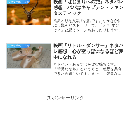
の「ミッドナイト・レディオ」への流れ
映画『はじまりへの旅』ネタバレ
シネマ手帖・洋画
が鳥肌立ちます。かつてこの...
感想 パパはキャプテン・ファン
タスティック
風変わりな父親のお話です。なかなかに
ぶっ飛んだストーリーで、「え？ マジ
で？」と思うシーンもあったりします
が、見終わった後は、なぜか美しいシー
ンだけが胸に残っていたりします。とい
うわけで、この映画の感想を語ってみた
映画『リトル・ダンサー』ネタバ
シネマ手帖・洋画
いと思います。「見た見た！...
レ感想 心が空っぽになるほど夢
中になれる
ネタバレ・あらすじを含む感想です。
「昔見たなあ」という方と、感想を共有
できたら嬉しいです。また、「残念なが
ら見逃してます」という方に、この映画
の魅力をお伝えできたらなと思います。
ネタバレを含みますので、お嫌な方はこ
こまででお願い致しますm(...
スポンサーリンク