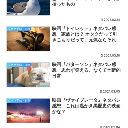
拾ったもの
2021.03.14
映画『トイレット』ネタバレ感
シネマ手帖・邦画
想 家族とは？ オタクだって引
きこもりだって、元気ならそれで
いい
2021.03.10
映画『パターソン』ネタバレ感
シネマ手帖・洋画
想 思わず笑える、なくて七癖的
日常
2021.03.05
映画『ヴァイブレータ』ネタバレ
シネマ手帖・邦画
感想 これは温かき黒歴史の映画
かな？
2021.03.04