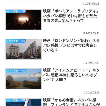
2021.03.23
映画『ボヘミアン・ラプソディ』
シネマ手帖・洋画
ネタバレ感想 それは誰もが見た
青春の光…なんちゃって
2021.03.21
映画『ロンドンゾンビ紀行』ネタ
シネマ手帖・洋画
バレ感想 ゾンビはすでに実在し
ている？
2021.03.18
映画『アイアムアヒーロー』ネタ
シネマ手帖・邦画
バレ感想 本当に恐ろしいのはゾ
ンビ？ 人間？
2021.03.16
映画『かもめ食堂』ネタバレ感
シネマ手帖・邦画
想 フィンランドでマサコさんが