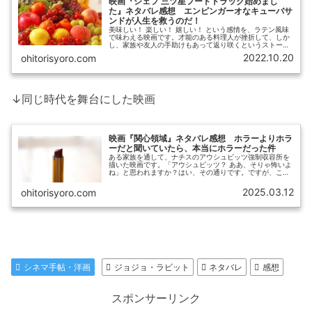
映画『シェフ 三ツ星フードトラック始めまし
た』ネタバレ感想 エンピンガーオなキューバサ
ンドが人生を救うのだ！
美味しい！ 楽しい！ 嬉しい！ という感情を、ラテン風味
で味わえる映画です。才能のある料理人が挫折して、しか
し、家族や友人の手助けもあって返り咲くというストーリ
ー。ありがちと言えばありがちですが、湿っぽさというも
2022.10.20
ohitorisyoro.com
のがまったくない！なぜ？ ど...
↓同じ時代を舞台にした映画
映画『関心領域』ネタバレ感想 ホラーよりホラ
ーだと聞いていたら、本当にホラーだった件
ある家族を通して、ナチスのアウシュビッツ強制収容所を
描いた映画です。「アウシュビッツ？ ああ、そりゃ怖いよ
ね」と思われますか？はい、その通りです。ですが、これ
までの映画とは違った怖さなのですよ。ある家族を通して
アウシュビッツ強制収容所を描く...
2025.03.12
ohitorisyoro.com
シネマ手帖・洋画
ジョジョ・ラビット
ネタバレ
感想
スポンサーリンク