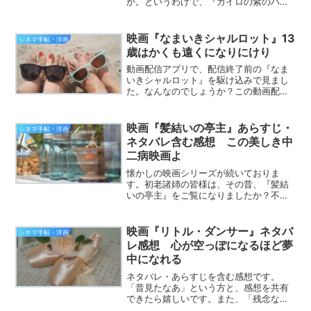
か。というわけで、『カイロの紫のバ
ラ』の感想を述べたいと思います。いい
映画だったよね～という方も、見たこと
ないんだ～という方も、よかったらお付
映画『なまいきシャルロット』13
シネマ手帖・洋画
き合いください。ただしネタ...
歳はかくも遠くになりにけり
動画配信アプリで、配信終了前の『なま
いきシャルロット』を駆け込みで見まし
た。なんなのでしょうか？この動画配
信、初老を狙い撃ちしているのでしょう
か？懐かしいですねぇ、『なまいきシャ
ルロット』。初老諸姉は、内容を覚えて
映画『髪結いの亭主』あらすじ・
シネマ手帖・洋画
いますか？シャルロット・ゲ...
ネタバレ含む感想 この美しき中
二病映画よ
懐かしの映画シリーズが続いておりま
す。初老諸姉の皆様は、その昔、『髪結
いの亭主』をご覧になりましたか？不思
議な映画でしたよね。柔らかな色調の映
像が美しく、そのくせ、出てくる人たち
は一癖ありそうな人ばかり。すっかり忘
映画『リトル・ダンサー』ネタバ
シネマ手帖・洋画
れていたこの映画を見返して...
レ感想 心が空っぽになるほど夢
中になれる
ネタバレ・あらすじを含む感想です。
「昔見たなあ」という方と、感想を共有
できたら嬉しいです。また、「残念なが
ら見逃してます」という方に、この映画