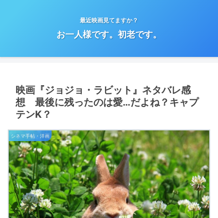
最近映画見てますか？
お一人様です。初老です。
映画『ジョジョ・ラビット』ネタバレ感
想 最後に残ったのは愛…だよね？キャプ
テンK？
シネマ手帖・洋画