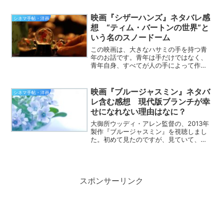
の魅力をお伝えできたらなと思います。
ネタバレを含みますので、お嫌な方はこ
映画『シザーハンズ』ネタバレ感
シネマ手帖・洋画
こまででお願い致しますm(...
想 “ティム・バートンの世界”と
いう名のスノードーム
この映画は、大きなハサミの手を持つ青
年のお話です。青年は手だけではなく、
青年自身、すべてが人の手によって作ら
れた人造人間です。手だけが武器のよう
なハサミなのは、マッド・サイエンティ
ストが世界征服をたくらんで青年を作っ
映画『ブルージャスミン』ネタバ
シネマ手帖・洋画
たから。という訳ではなく...
レ含む感想 現代版ブランチが幸
せになれない理由はなに？
大御所ウッディ・アレン監督の、2013年
製作『ブルージャスミン』を視聴しまし
た。初めて見たのですが、見ていて、あ
れ？ これ『欲望という名の電車』じゃな
い？ と思ったのは、私だけではなかっ
た。公開当初から比較されていたようで
すね。テネシー・ウ...
スポンサーリンク