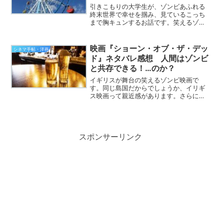
引きこもりの大学生が、ゾンビあふれる
終末世界で幸せを掴み、見ているこっち
まで胸キュンするお話です。笑えるゾン
ビ映画が好きな方には、「ぜひぜひ！」
とおすすめできる映画となっておりま
す。というわけで、映画『ゾンビラン
映画『ショーン・オブ・ザ・デッ
シネマ手帖・洋画
ド』の感想を語ってみたいと思...
ド』ネタバレ感想 人間はゾンビ
と共存できる！…のか？
イギリスが舞台の笑えるゾンビ映画で
す。同じ島国だからでしょうか、イリギ
ス映画って親近感があります。さらには
主演のサイモン・ペッグ氏とニック・フ
ロスト氏、このお二人が演じる役柄にも
親しみを感じるのです。というわけで、
映画『ショーン・オブ・ザ・...
スポンサーリンク