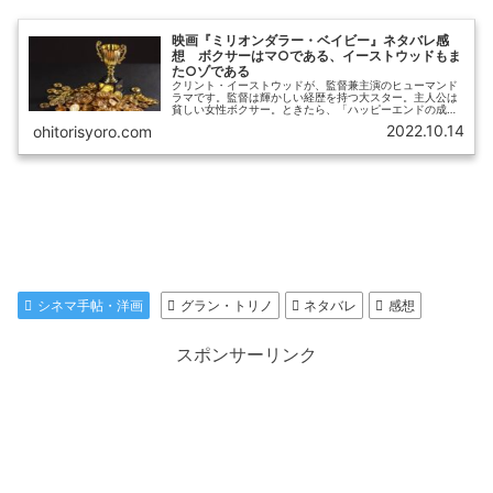
映画『ミリオンダラー・ベイビー』ネタバレ感
想 ボクサーはマ○である、イーストウッドもま
た○ゾである
クリント・イーストウッドが、監督兼主演のヒューマンド
ラマです。監督は輝かしい経歴を持つ大スター。主人公は
貧しい女性ボクサー。ときたら、「ハッピーエンドの成功
物語でしょう！」と思って見始めたのですが、想像はみご
2022.10.14
ohitorisyoro.com
とに覆されました。というわけで、...
シネマ手帖・洋画
グラン・トリノ
ネタバレ
感想
スポンサーリンク