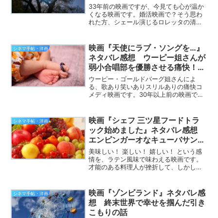
33年前の映画ですが、今見ても心が温か
くなる映画です。婚活映画で？そう思わ
れた方、シェール演じるロレッタの清々
しさを見ていただきたい。ロレッタ家族
の、笑える家族愛を見ていただきたい。
そして、若き日の、ニコラス・ケイジの
映画『天使にラブ・ソングを…』
シネマ手帖・洋画
かわいらしさを見て！（...
ネタバレ感想 ウーピー姐さんが
弱小合唱部を優勝させる痛快！部
活コメディ映画
ウーピー・ゴールドバーグ姐さんによ
る、歌あり笑いありスリルありの痛快コ
メディ映画です。30年以上前の映画で、
もう何回も見ているのに、何回見ても
「面白い～」と感じます。というわけ
で、映画『天使にラブ・ソングを…』の
映画『シェフ 三ツ星フードトラ
シネマ手帖・洋画
感想を語ってみたいと思います...
ック始めました』ネタバレ感想
エンピンガーオなキューバサンド
が人生を救うのだ！
美味しい！ 楽しい！ 嬉しい！ という感
情を、ラテン風味で味わえる映画です。
才能のある料理人が挫折して、しかし、
家族や友人の手助けもあって返り咲くと
いうストーリー。ありがちと言えばあり
がちですが、湿っぽさというものがまっ
映画『ゾンビランド』ネタバレ感
シネマ手帖・洋画
たくない！なぜ？ ど...
想 終末世界で幸せを掴んだ引き
こもりの話