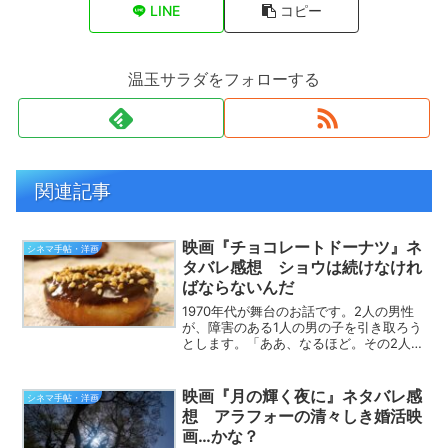
LINE
コピー
温玉サラダをフォローする
関連記事
映画『チョコレートドーナツ』ネ
シネマ手帖・洋画
タバレ感想 ショウは続けなけれ
ばならないんだ
1970年代が舞台のお話です。2人の男性
が、障害のある1人の男の子を引き取ろう
とします。「ああ、なるほど。その2人の
男性を、偏見だらけの老人たちが邪魔す
るのね」と思った方、正解です。ちょっ
と違うのは、邪魔する人間が「偏見だら
映画『月の輝く夜に』ネタバレ感
シネマ手帖・洋画
けの老人たち」だ...
想 アラフォーの清々しき婚活映
画…かな？