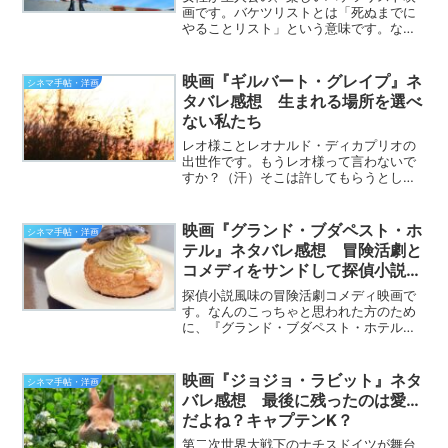
画です。バケツリストとは「死ぬまでに
やることリスト」という意味です。な
ぜ“バケツ”なのかというと、英語で、人
が亡くなるときの言い回しに“バケツ”を
使うことがあり、そこからきているよう
映画『ギルバート・グレイプ』ネ
シネマ手帖・洋画
です。でも、「そんな内...
タバレ感想 生まれる場所を選べ
ない私たち
レオ様ことレオナルド・ディカプリオの
出世作です。もうレオ様って言わないで
すか？（汗）そこは許してもらうとし
て、レオ様はこの映画でアカデミー賞に
ノミネートされ、当時は、主役のジョニ
ー・デップより注目されました。でも、
映画『グランド・ブダペスト・ホ
シネマ手帖・洋画
こうして、時間が経って見直...
テル』ネタバレ感想 冒険活劇と
コメディをサンドして探偵小説で
デコレーションした映画
探偵小説風味の冒険活劇コメディ映画で
す。なんのこっちゃと思われた方のため
に、『グランド・ブダペスト・ホテル』
の感想を語ってみたいと思います。「題
名からだと何の映画か分からなくて～」
という方も、「好きな俳優ばかり出てる
映画『ジョジョ・ラビット』ネタ
シネマ手帖・洋画
から思わず見ちゃった～」...
バレ感想 最後に残ったのは愛…
だよね？キャプテンK？
第二次世界大戦下のナチスドイツが舞台