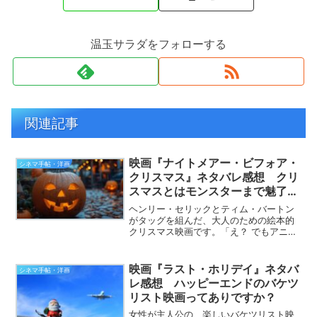
温玉サラダをフォローする
関連記事
映画『ナイトメアー・ビフォア・
シネマ手帖・洋画
クリスマス』ネタバレ感想 クリ
スマスとはモンスターまで魅了す
る不思議…という映画
ヘンリー・セリックとティム・バートン
がタッグを組んだ、大人のための絵本的
クリスマス映画です。「え？ でもアニメ
ーションでしょ？ 子供と一緒に見られる
よね？」と思われた方、やめておいたほ
うがよろしいかと。ワタクシ、昔々、親
映画『ラスト・ホリデイ』ネタバ
シネマ手帖・洋画
戚の子にティム・バー...
レ感想 ハッピーエンドのバケツ
リスト映画ってありですか？
女性が主人公の、楽しいバケツリスト映