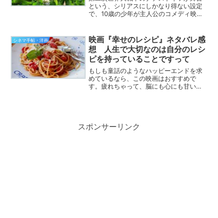
という、シリアスにしかなり得ない設定
で、10歳の少年が主人公のコメディ映画
です。いやいやいや、あの時代、あの場
所でコメディ？と思われた方、安心して
ください。私もです。私もそう思いまし
映画『幸せのレシピ』ネタバレ感
シネマ手帖・洋画
た。もちろん笑えないシ...
想 人生で大切なのは自分のレシ
ピを持っていることですって
もしも童話のようなハッピーエンドを求
めているなら、この映画はおすすめで
す。疲れちゃって、脳にも心にも甘い映
画が必要…ならば、ぜひ『幸せのレシ
ピ』をどうぞ。というわけで、この映画
がどう甘いのか、感想を語ってみたいと
思います。「昔見たな～」と言...
スポンサーリンク