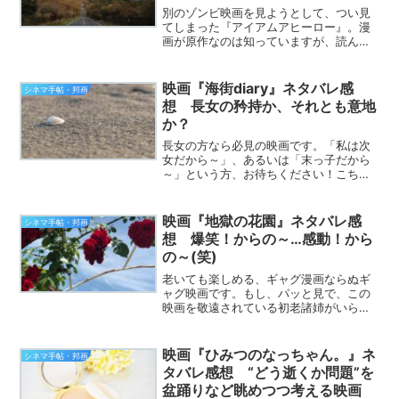
別のゾンビ映画を見ようとして、つい見
てしまった『アイアムアヒーロー』。漫
画が原作なのは知っていますが、読んだ
ことはありません。原作も知らず、動き
の早いゾンビがあまり好きでもないの
に、この映画は楽しめました！ホラー映
映画『海街diary』ネタバレ感
シネマ手帖・邦画
画なので、楽しめた＝十分に...
想 長女の矜持か、それとも意地
か？
長女の方なら必見の映画です。「私は次
女だから～」、あるいは「末っ子だから
～」という方、お待ちください！こち
ら、おだやかな余韻に浸れる家族映画な
ので、次女でも末っ子でも楽しめます！
というわけで、『海街diary』の感想を語
映画『地獄の花園』ネタバレ感
シネマ手帖・邦画
ってみたいと思います...
想 爆笑！からの～…感動！から
の～(笑)
老いても楽しめる、ギャグ漫画ならぬギ
ャグ映画です。もし、パッと見で、この
映画を敬遠されている初老諸姉がいらっ
しゃったら、もったいない話です。とい
うわけで、映画『地獄の花園』の感想を
語ってみたいと思います。この映画、脚
映画『ひみつのなっちゃん。』ネ
シネマ手帖・邦画
本は芸人のバカリズムさん...
タバレ感想 “どう逝くか問題”を
盆踊りなど眺めつつ考える映画