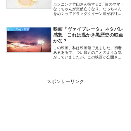
カンニング竹山さん扮する2丁目のママ・
なっちゃんが突然亡くなり、なっちゃん
をめぐってドラァグクイーン達が右往左
往するお話です。完全なるコメディです
ので気楽に見られる映画ですが、しんみ
りするシーンもあり、私はぼんやりと我
映画『ヴァイブレータ』ネタバレ
シネマ手帖・邦画
が行く末を考えてしまい...
感想 これは温かき黒歴史の映画
かな？
この映画、私は映画館で見ました。初老
あるあるで、つい最近のことのような気
がしていましたが、この映画が公開され
て、もう18年たつそうです。それだけの
時間が過ぎて視聴してみると、やはり感
想は変わりますね。主人公の女性は、ネ
ットなどで言われる、メ...
スポンサーリンク