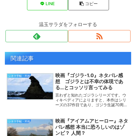
LINE
コピー
温玉サラダをフォローする
関連記事
映画『ゴジラ-1.0』ネタバレ感
シネマ手帖・邦画
想 ゴジラとは不幸の体現であ
る…とコッソリ言ってみる
言わずと知れたゴジラシリーズです。ウ
ィキペディアによりますと、本作はシリ
ーズの37作目であり、ゴジラ生誕70周年
記念にあたる作品だそうです。なので、
コアなファンもいる中、私などが感想を
述べてもいいのだろうかとビビりつつ、
映画『アイアムアヒーロー』ネタ
シネマ手帖・邦画
こっそり語ってみたい...
バレ感想 本当に恐ろしいのはゾ
ンビ？ 人間？