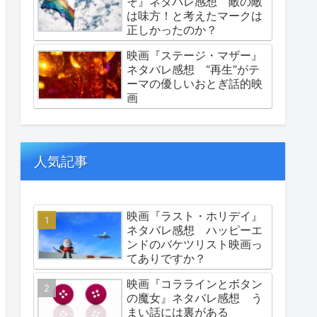
そ』ネタバレ感想 敵の敵
は味方！と考えたマークは
正しかったのか？
映画『ステージ・マザー』
ネタバレ感想 “再生”がテ
ーマの優しいおとぎ話的映
画
人気記事
映画『ラスト・ホリデイ』
ネタバレ感想 ハッピーエ
ンドのバケツリスト映画っ
てありですか？
映画『コララインとボタン
の魔女』ネタバレ感想 う
まい話には裏がある